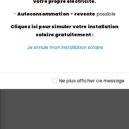
votre propre électricité.
-
Autoconsommation
+
revente
possible
Adresse
Cliquez ici pour simuler votre installation
Rue de l'Entreprise, 70200 Lure
solaire gratuitement :
Je simule mon installation solaire
Téléphone
Ne plus afficher ce message
03 84 30 06 39