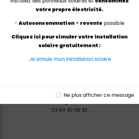
Installez des panneaux solaires et
consommez
votre propre électricité.
-
Autoconsommation
+
revente
possible
Cliquez ici pour simuler votre installation
Adresse
solaire gratuitement :
Rue de l'Entreprise, 70200 Lure
Je simule mon installation solaire
Ne plus afficher ce message
Téléphone
03 84 30 06 39