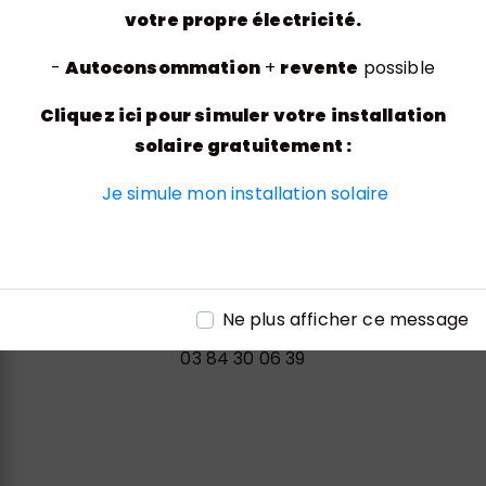
votre propre électricité.
-
Autoconsommation
+
revente
possible
Adresse
Cliquez ici pour simuler votre installation
solaire gratuitement :
Rue de l'Entreprise, 70200 Lure
Je simule mon installation solaire
Téléphone
Ne plus afficher ce message
03 84 30 06 39