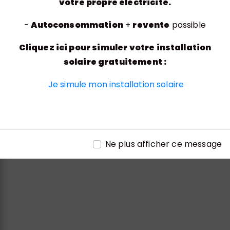
votre propre électricité.
-
Autoconsommation
+
revente
possible
Adresse
Cliquez ici pour simuler votre installation
Rue de l'Entreprise, 70200 Lure
solaire gratuitement :
Je simule mon installation solaire
Téléphone
Ne plus afficher ce message
03 84 30 06 39