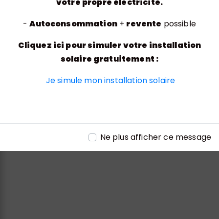
votre propre électricité.
-
Autoconsommation
+
revente
possible
Adresse
Cliquez ici pour simuler votre installation
Rue de l'Entreprise, 70200 Lure
solaire gratuitement :
Je simule mon installation solaire
Téléphone
Ne plus afficher ce message
03 84 30 06 39