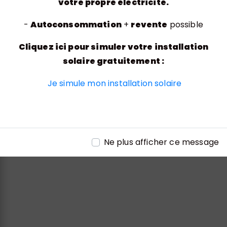
votre propre électricité.
-
Autoconsommation
+
revente
possible
Adresse
Cliquez ici pour simuler votre installation
Rue de l'Entreprise, 70200 Lure
solaire gratuitement :
Je simule mon installation solaire
Téléphone
Ne plus afficher ce message
03 84 30 06 39